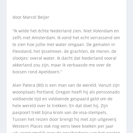
door Marcel Beijer
“Ik wilde het échte Nederland zien. Niet Volendam en
zelfs niet Amsterdam. Ik vond het echt verrassend om
te zien hoe jullie met water omgaan. De gemalen in
Flevoland, het IJsselmeer, de grachten, de meren, de
slootjes: overal water. Ik dacht dat Nederland vooral
akkerland zou zijn, maar ik verbaasde me over de
bossen rond Apeldoorn.”
Alan Patera (80) is een man van de wereld. Vanuit zijn
woonplaats Portland, Oregon heeft hij als pensionado
voldoende tijd en voldoende gespaard geld om de
hele wereld over te trekken. En dat doet hij. Zijn
paspoort trekt bijna krom van de visa-stempels.
Tussen het reizen door brengt hij met zijn uitgeverij
Western Places ook nog eens twee boeken per jaar
uit, voornamelijk over de geschiedenis van het westen